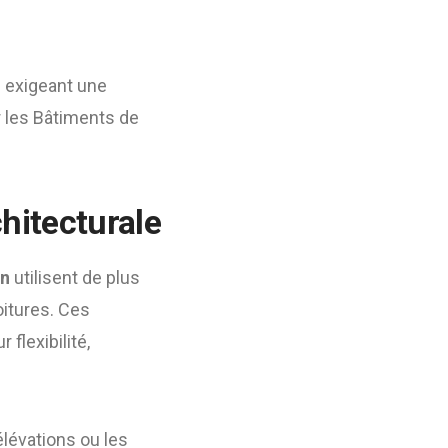
s exigeant une
r les Bâtiments de
chitecturale
on
utilisent de plus
oitures. Ces
 flexibilité,
lévations ou les