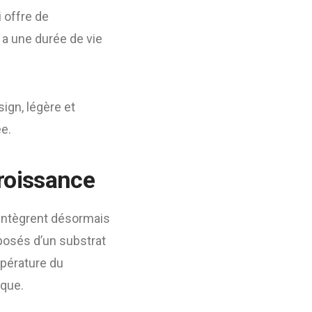
i offre de
t a une durée de vie
ign, légère et
e.
croissance
intègrent désormais
posés d’un substrat
mpérature du
ique.