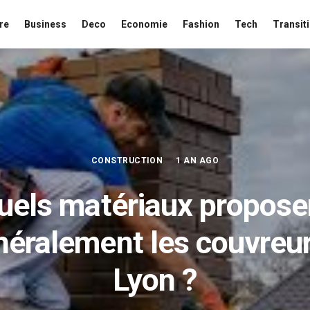
re
Business
Deco
Economie
Fashion
Tech
Transit
CONSTRUCTION
1 AN AGO
uels matériaux propose
néralement les couvreur
Lyon ?