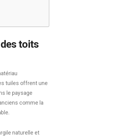
 des toits
matériau
s tuiles offrent une
ans le paysage
s anciens comme la
ble.
rgile naturelle et