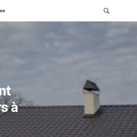
ion
nt
s à