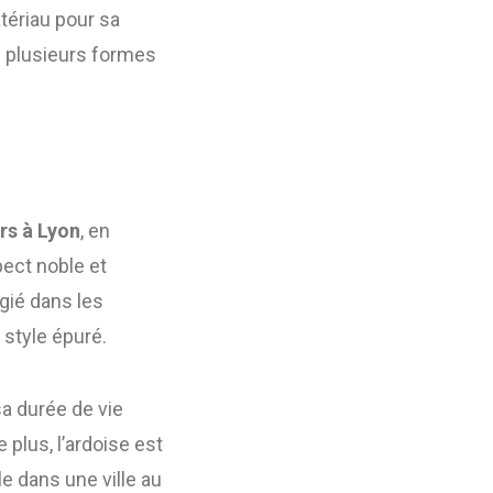
ériau pour sa
en plusieurs formes
rs à Lyon
, en
pect noble et
égié dans les
style épuré.
sa durée de vie
plus, l’ardoise est
le dans une ville au