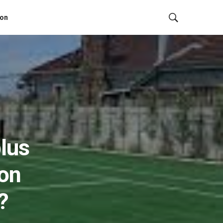
ion
plus
ion
?