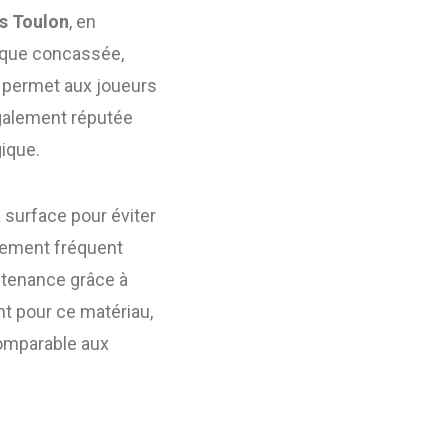
is Toulon
, en
brique concassée,
l permet aux joueurs
 également réputée
gique.
a surface pour éviter
ellement fréquent
tenance grâce à
ant pour ce matériau,
comparable aux