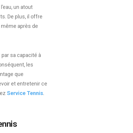
’eau, un atout
. De plus, il offre
é, même après de
 par sa capacité à
conséquent, les
antage que
oir et entretenir ce
tez
Service Tennis
.
ennis