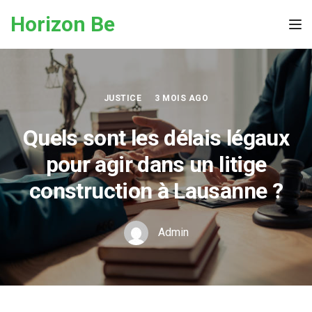
Skip to the content
Horizon Be
Tog
JUSTICE
3 MOIS AGO
Quels sont les délais légaux
pour agir dans un litige
construction à Lausanne ?
Admin