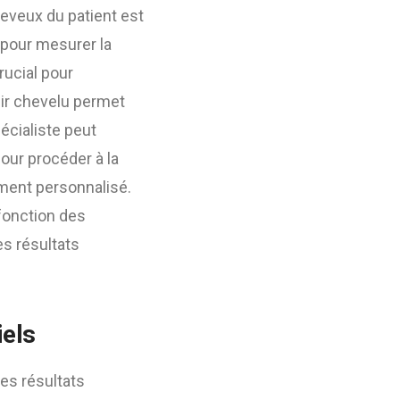
cheveux du patient est
s pour mesurer la
crucial pour
uir chevelu permet
écialiste peut
our procéder à la
tement personnalisé.
fonction des
es résultats
iels
des résultats