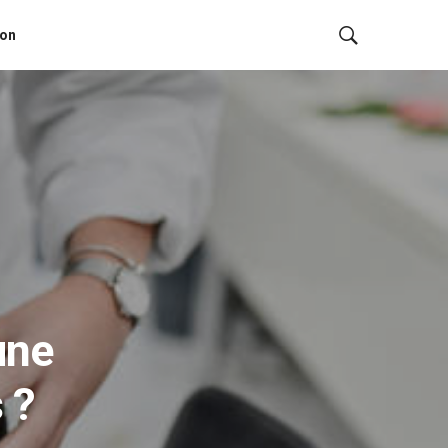
ion
une
 ?