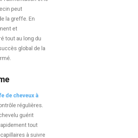
decin peut
 la greffe. En
ment et
ré tout au long du
succès global de la
ormé.
rme
fe de cheveux à
ontrôle régulières.
 chevelu guérit
 rapidement tout
apillaires à suivre