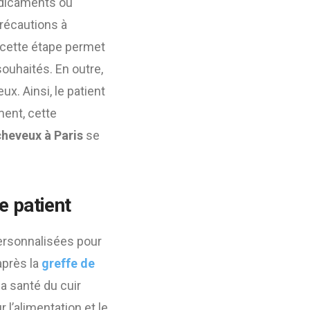
médicaments ou
 précautions à
, cette étape permet
ouhaités. En outre,
x. Ainsi, le patient
ment, cette
cheveux à Paris
se
 patient
personnalisées pour
 après la
greffe de
la santé du cuir
l’alimentation et le