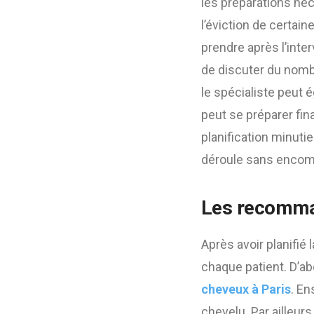
les préparations néc
l’éviction de certain
prendre après l’inte
de discuter du nomb
le spécialiste peut 
peut se préparer fin
planification minuti
déroule sans encom
Les recomman
Après avoir planifi
chaque patient. D’abo
cheveux à Paris
. En
chevelu. Par ailleur