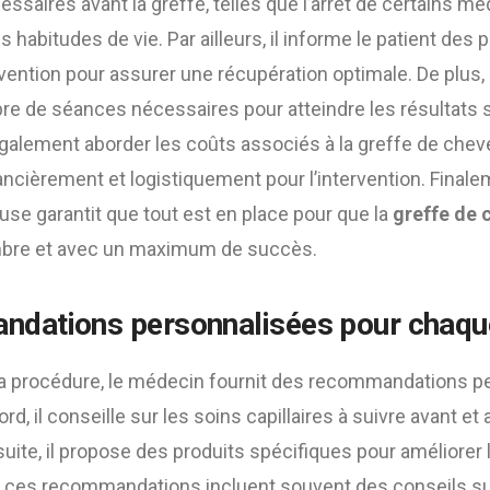
essaires avant la greffe, telles que l’arrêt de certains 
es habitudes de vie. Par ailleurs, il informe le patient des
rvention pour assurer une récupération optimale. De plus
re de séances nécessaires pour atteindre les résultats s
également aborder les coûts associés à la greffe de cheveu
ancièrement et logistiquement pour l’intervention. Finale
euse garantit que tout est en place pour que la
greffe de 
bre et avec un maximum de succès.
dations personnalisées pour chaque
é la procédure, le médecin fournit des recommandations 
rd, il conseille sur les soins capillaires à suivre avant et
suite, il propose des produits spécifiques pour améliorer 
s, ces recommandations incluent souvent des conseils sur 