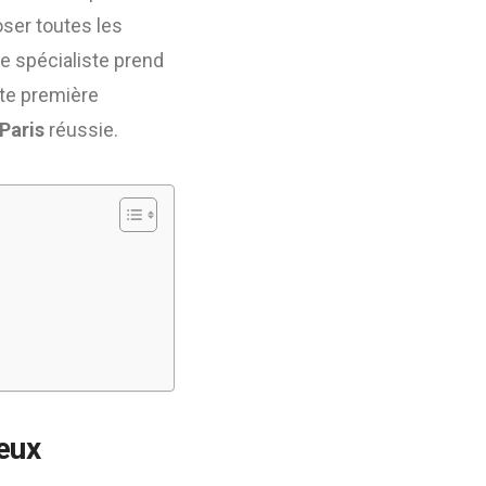
oser toutes les
le spécialiste prend
tte première
Paris
réussie.
veux