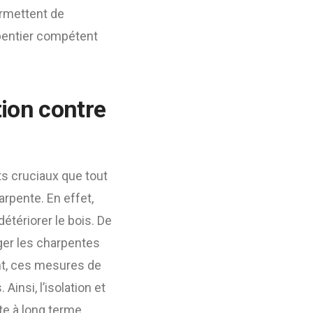
ermettent de
rpentier compétent
tion contre
cts cruciaux que tout
arpente. En effet,
étériorer le bois. De
éger les charpentes
ent, ces mesures de
Ainsi, l’isolation et
te à long terme.