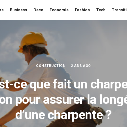
re
Business
Deco
Economie
Fashion
Tech
Transit
CONSTRUCTION
2 ANS AGO
st-ce que fait un charpe
on pour assurer la long
d’une charpente ?