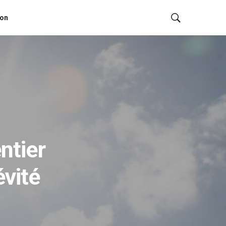
ion
ntier
évité