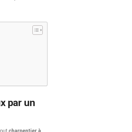
ux par un
tout
charpentier à