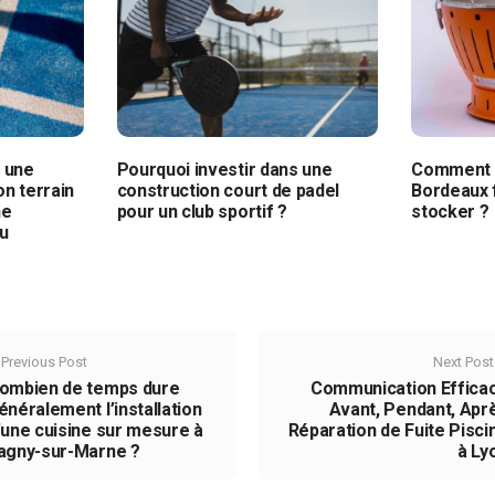
à une
Pourquoi investir dans une
Comment c
on terrain
construction court de padel
Bordeaux f
ne
pour un club sportif ?
stocker ?
du
Previous Post
Next Post
ombien de temps dure
Communication Effica
énéralement l’installation
Avant, Pendant, Apr
’une cuisine sur mesure à
Réparation de Fuite Pisci
agny-sur-Marne ?
à Ly