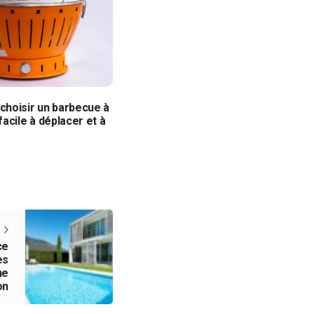
hoisir un barbecue à
acile à déplacer et à
ce
ès
ne
on