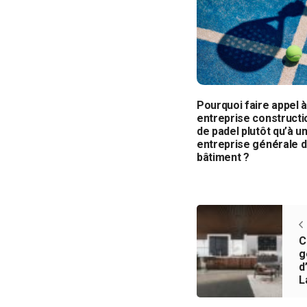
Pourquoi faire appel 
entreprise constructi
de padel plutôt qu’à u
entreprise générale 
bâtiment ?
C
g
d
L