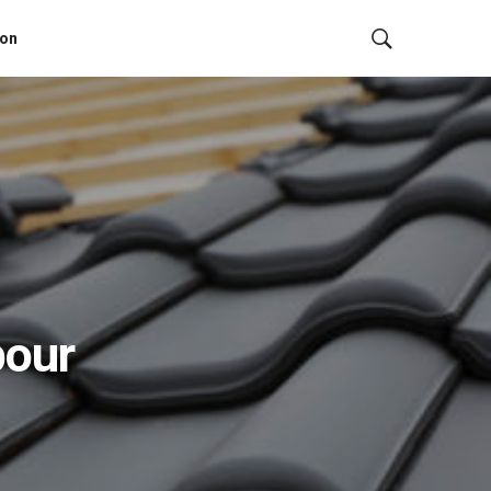
ion
pour