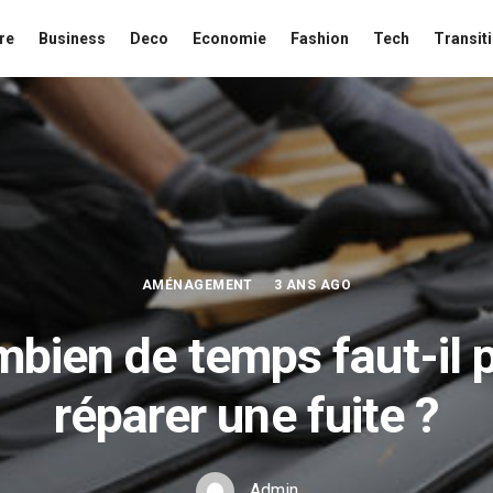
re
Business
Deco
Economie
Fashion
Tech
Transit
AMÉNAGEMENT
3 ANS AGO
bien de temps faut-il 
réparer une fuite ?
Admin