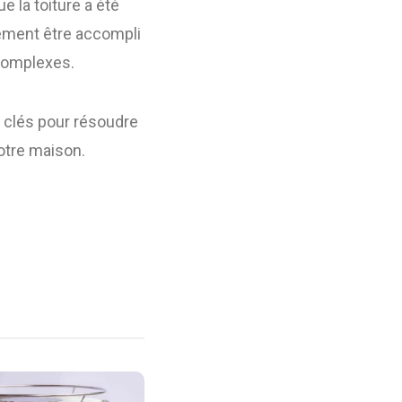
 la toiture a été
alement être accompli
 complexes.
s clés pour résoudre
otre maison.