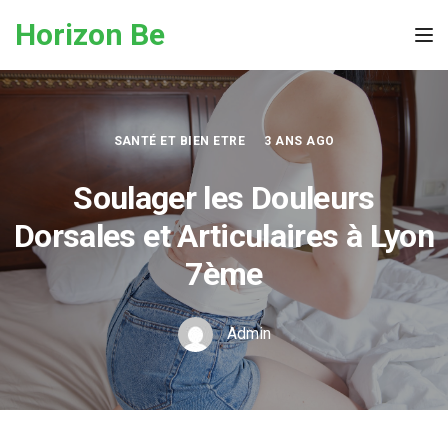
Skip to the content
Horizon Be
Tog
SANTÉ ET BIEN ETRE
3 ANS AGO
Soulager les Douleurs
Dorsales et Articulaires à Lyon
7ème
Admin