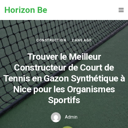
Skip to the content
Horizon Be
Tog
CONSTRUCTION
2 ANS AGO
Trouver le Meilleur
Constructeur de Court de
Tennis en Gazon Synthétique à
Nice pour les Organismes
Sportifs
Admin