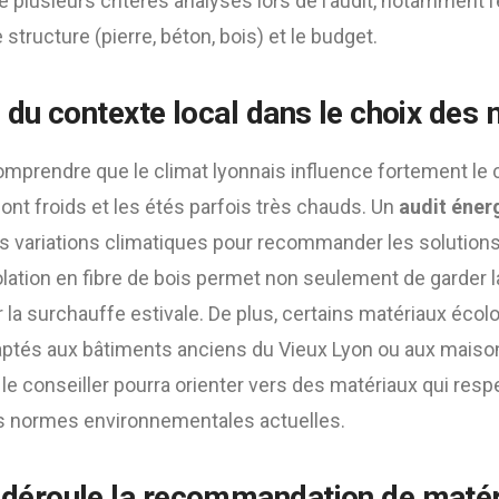
 plusieurs critères analysés lors de l’audit, notamment l
e structure (pierre, béton, bois) et le budget.
 du contexte local dans le choix des 
comprendre que le climat lyonnais influence fortement le 
sont froids et les étés parfois très chauds. Un
audit éner
 variations climatiques pour recommander les solutions 
lation en fibre de bois permet non seulement de garder la
r la surchauffe estivale. De plus, certains matériaux éco
aptés aux bâtiments anciens du Vieux Lyon ou aux maiso
 le conseiller pourra orienter vers des matériaux qui respe
les normes environnementales actuelles.
déroule la recommandation de matér