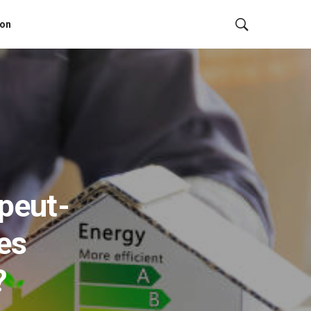
ion
 peut-
des
?