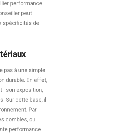
allier performance
onseiller peut
x spécificités de
tériaux
ite pas à une simple
on durable. En effet,
 : son exposition,
. Sur cette base, il
ironnement. Par
des combles, ou
lente performance