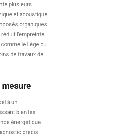
te plusieurs
rmique et acoustique
composés organiques
réduit l’empreinte
ux comme le liège ou
oins de travaux de
ur mesure
pel à un
issant bien les
mance énergétique
iagnostic précis