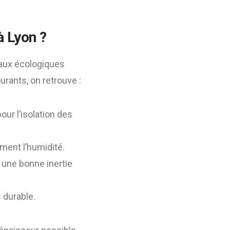
 Lyon ?
iaux écologiques
rants, on retrouve :
pour l’isolation des
ement l’humidité.
re une bonne inertie
s durable.