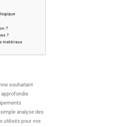
ologique
ion ?
ues ?
es matériaux
nne souhaitant
e approfondie
quipements
 simple analyse des
 utilisés pour vos