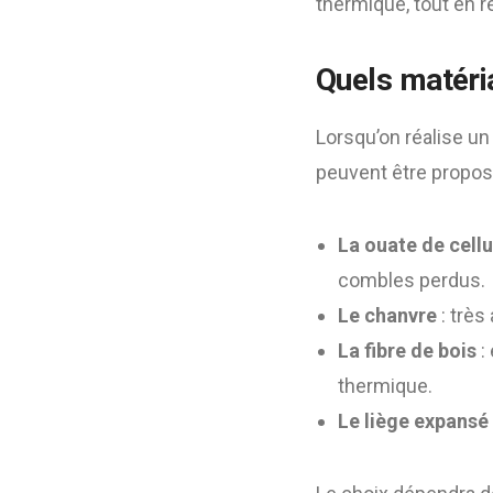
thermique, tout en r
Quels matéri
Lorsqu’on réalise u
peuvent être proposé
La ouate de cell
combles perdus.
Le chanvre
: très
La fibre de bois
: 
thermique.
Le liège expansé