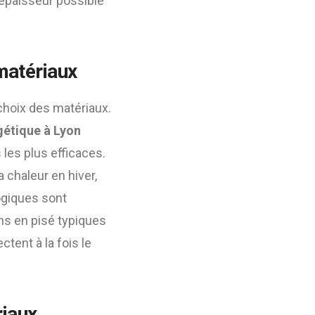
’épaisseur possible
matériaux
choix des matériaux.
gétique à Lyon
les plus efficaces.
 chaleur en hiver,
logiques sont
ns en pisé typiques
ctent à la fois le
iaux