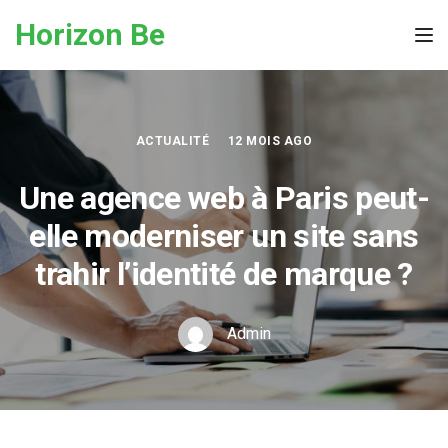
Skip to the content
Horizon Be
Tog
ACTUALITÉ
12 MOIS AGO
Une agence web à Paris peut-
elle moderniser un site sans
trahir l’identité de marque ?
Admin