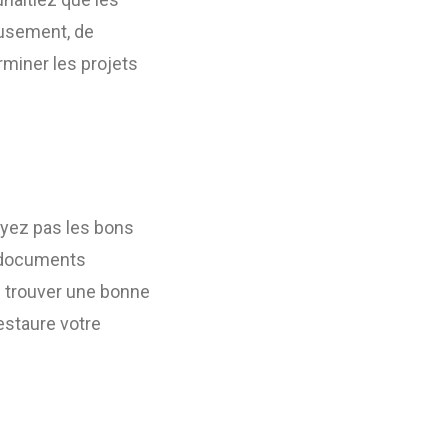
eusement, de
miner les projets
’ayez pas les bons
s documents
e trouver une bonne
estaure votre