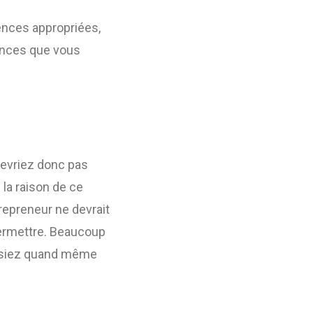
ences appropriées,
ances que vous
devriez donc pas
la raison de ce
trepreneur ne devrait
ermettre. Beaucoup
uissiez quand même