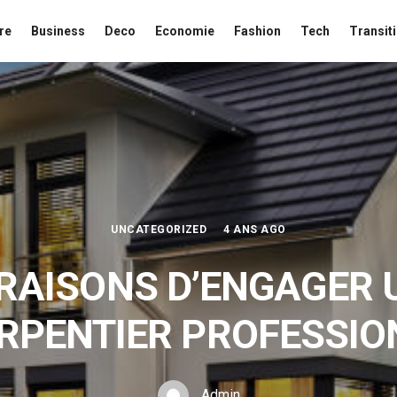
re
Business
Deco
Economie
Fashion
Tech
Transit
UNCATEGORIZED
4 ANS AGO
 RAISONS D’ENGAGER 
RPENTIER PROFESSIO
Admin