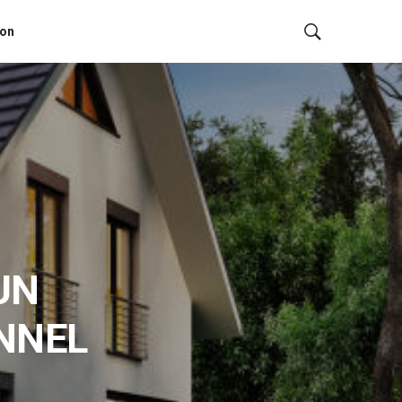
ion
UN
NNEL