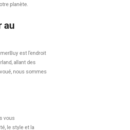
otre planète.
r au
amerBuy est l’endroit
land, allant des
 dévoué, nous sommes
es vous
, le style et la