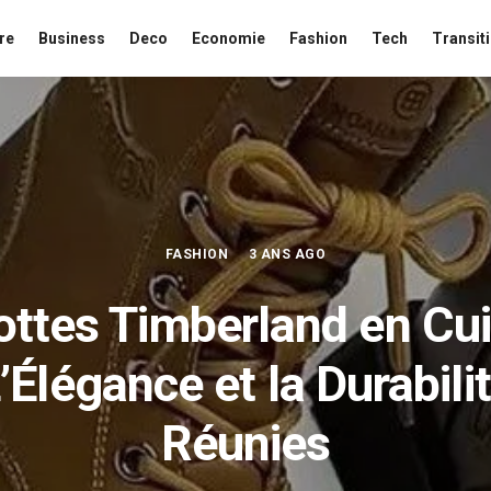
re
Business
Deco
Economie
Fashion
Tech
Transit
FASHION
3 ANS AGO
ottes Timberland en Cuir
’Élégance et la Durabili
Réunies