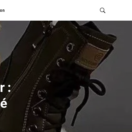
ion
 :
té