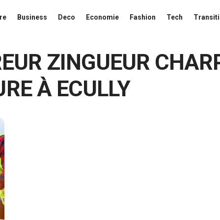
re
Business
Deco
Economie
Fashion
Tech
Transit
EUR ZINGUEUR CHAR
RE À ECULLY