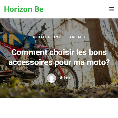
Skip to the content
Horizon Be
Tog
UNCATEGORIZED
3 ANS AGO
Comment choisir les bons
accessoires pour ma moto?
Admin