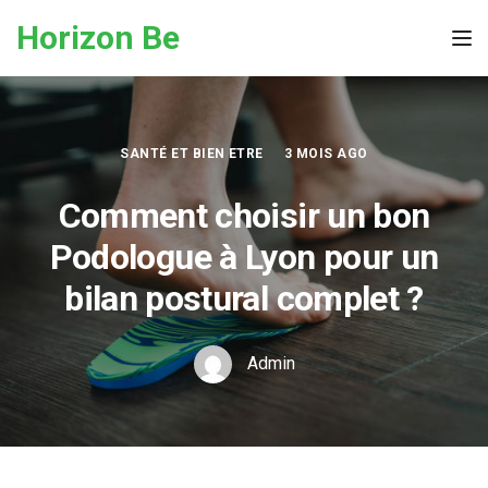
Skip to the content
Horizon Be
Tog
SANTÉ ET BIEN ETRE
3 MOIS AGO
Comment choisir un bon
Podologue à Lyon pour un
bilan postural complet ?
Admin