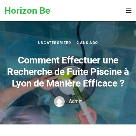
Skip to the content
Horizon Be
Tog
UNCATEGORIZED
2 ANS AGO
Comment Effectuer une
Recherche de Fuite Piscine à
Lyon de Manière Efficace ?
Admin