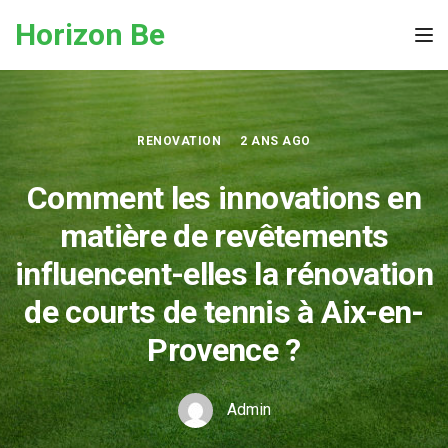
Skip to the content
Horizon Be
Tog
RENOVATION
2 ANS AGO
Comment les innovations en
matière de revêtements
influencent-elles la rénovation
de courts de tennis à Aix-en-
Provence ?
Admin