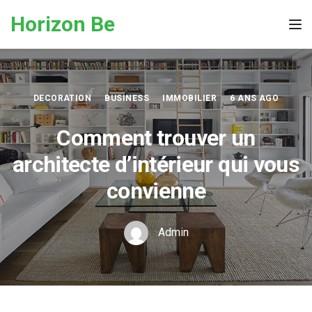
Skip to the content
Horizon Be
Tog
DECORATION
BUSINESS
IMMOBILIER
6 ANS AGO
Comment trouver un
architecte d’intérieur qui vous
convienne
Admin