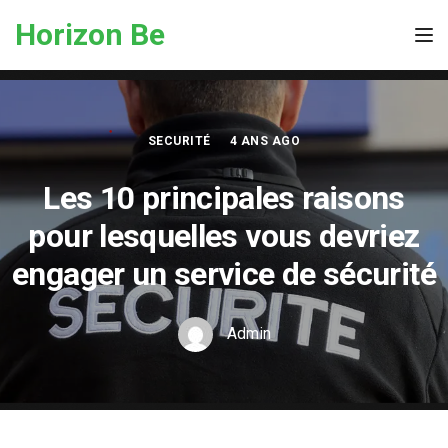
Skip to the content
Horizon Be
Tog
SECURITÉ
4 ANS AGO
Les 10 principales raisons
pour lesquelles vous devriez
engager un service de sécurité
Admin