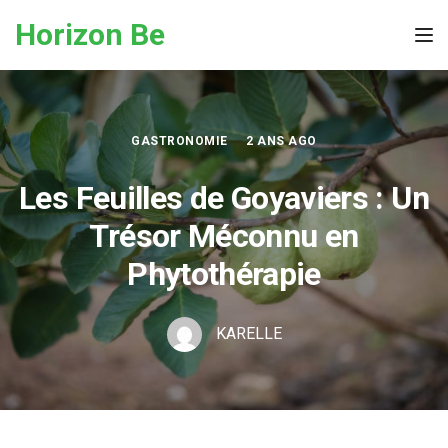
Skip to the content
Horizon Be
Tog
GASTRONOMIE
2 ANS AGO
Les Feuilles de Goyaviers : Un
Trésor Méconnu en
Phytothérapie
KARELLE