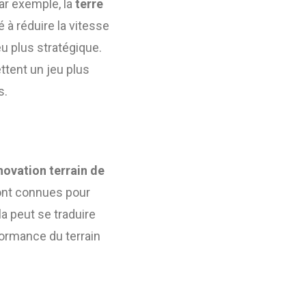
ar exemple, la
terre
 à réduire la vitesse
eu plus stratégique.
tent un jeu plus
s.
novation terrain de
nt connues pour
la peut se traduire
formance du terrain