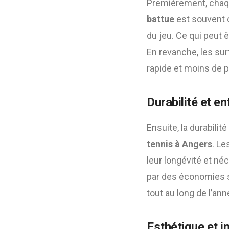
Premièrement, chaqu
battue
est souvent c
du jeu. Ce qui peut ê
En revanche, les su
rapide et moins de 
Durabilité et en
Ensuite, la durabilit
tennis à Angers
. L
leur longévité et né
par des économies su
tout au long de l’ann
Esthétique et i