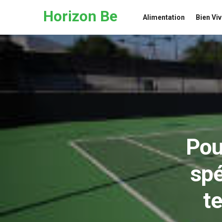
Skip to the content
Horizon Be
Alimentation
Bien Viv
Pou
spé
te