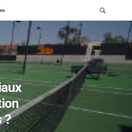
ion
iaux
tion
s ?