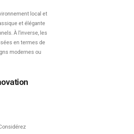
vironnement local et
assique et élégante
ls. À l’inverse, les
isées en termes de
signs modernes ou
novation
. Considérez