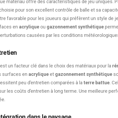
e matériau offre des caractéristiques de jeu uniques. P
hoisie pour son excellent contrôle de balle et sa capacité
tre favorable pour les joueurs qui préfèrent un style de j
rfaces en
acrylique
ou
gazonnement synthétique
permet
perturbations causées par les conditions météorologique
tretien
é est un facteur clé dans le choix des matériaux pour la
ré
es surfaces en
acrylique
et
gazonnement synthétique
so
cessitent peu d’entretien comparées à la
terre battue
. Ce
r les coûts d’entretien à long terme. Une meilleure per
ée.
ntégration dans le paysage