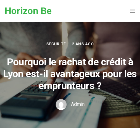
Skip to the content
Horizon Be
Tog
SECURITÉ
2 ANS AGO
Pourquoi le rachat de crédit à
Lyon est-il avantageux pour les
emprunteurs ?
Admin