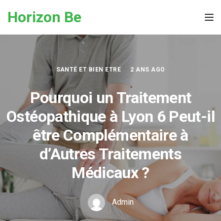
Skip to the content
Horizon Be
Tog
SANTÉ ET BIEN ETRE
2 ANS AGO
Pourquoi un Traitement
Ostéopathique à Lyon 6 Peut-il
être Complémentaire à
d’Autres Traitements
Médicaux ?
Admin