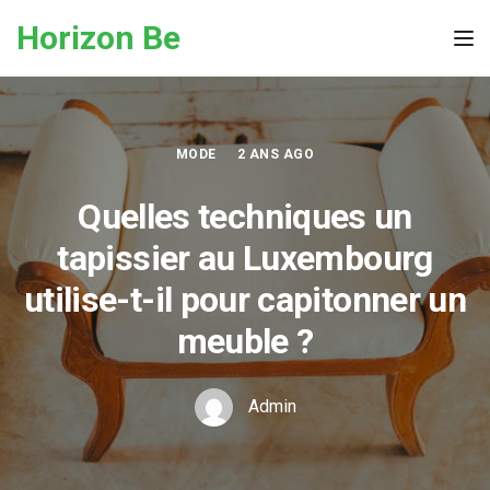
Skip to the content
Horizon Be
Tog
MODE
2 ANS AGO
Quelles techniques un
tapissier au Luxembourg
utilise-t-il pour capitonner un
meuble ?
Admin