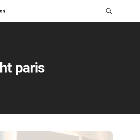
ion
cht paris