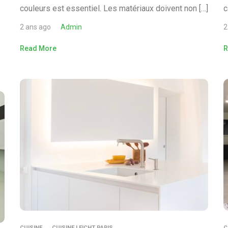
couleurs est essentiel. Les matériaux doivent non […]
c
2 ans ago
Admin
2
Read More
R
CUISINE
CUISINE LEICHT PARIS
C