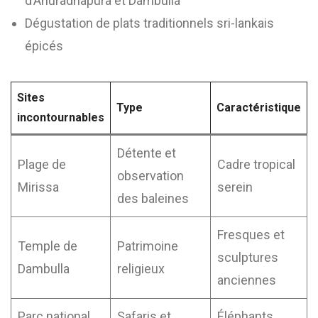
d’Anuradhapura et Dambulla
Dégustation de plats traditionnels sri-lankais
épicés
Sites
Type
Caractéristique
incontournables
Détente et
Plage de
Cadre tropical
observation
Mirissa
serein
des baleines
Fresques et
Temple de
Patrimoine
sculptures
Dambulla
religieux
anciennes
Parc national
Safaris et
Éléphants,