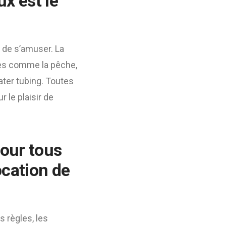
x est le
t de s’amuser. La
ques comme la pêche,
ater tubing. Toutes
 le plaisir de
pour tous
ocation de
s règles, les