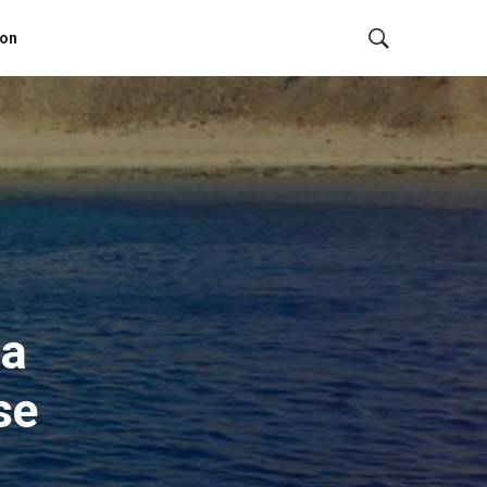
ion
la
se