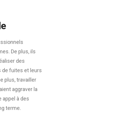
le
essionnels
es. De plus, ils
éaliser des
 de fuites et leurs
plus, travailler
aient aggraver la
e appel à des
ng terme.