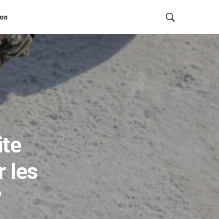
ion
ite
r les
?