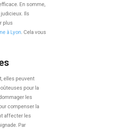
efficace. En somme,
judicieux. Ils
r plus
ine à Lyon
. Cela vous
es
, elles peuvent
coûteuses pour la
endommager les
pour compenser la
t affecter les
aignade. Par