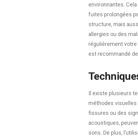
environnantes. Cela i
fuites prolongées p
structure, mais auss
allergies ou des mala
régulièrement votre 
est recommandé de f
Techniques
Il existe plusieurs 
méthodes visuelles co
fissures ou des sig
acoustiques, peuvent
sons. De plus, l’uti