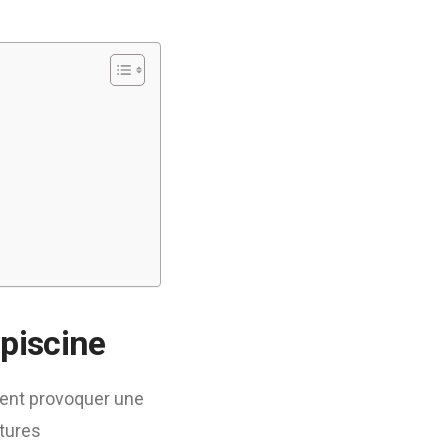
 piscine
vent provoquer une
ctures