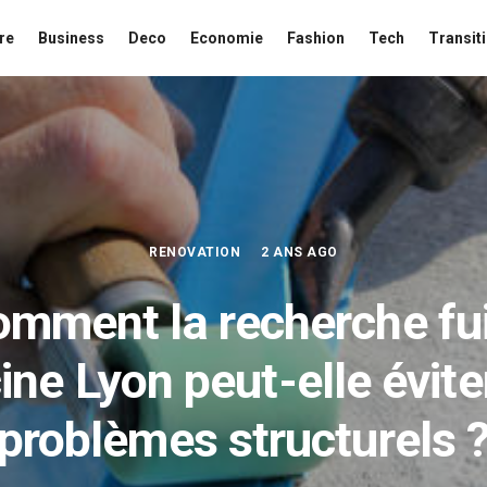
re
Business
Deco
Economie
Fashion
Tech
Transit
RENOVATION
2 ANS AGO
mment la recherche fu
ine Lyon peut-elle évite
problèmes structurels 